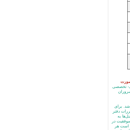
ورت
شی- تخصصی
سروران
باشد. برای
ررات دفتر
‌ها به
موفقیت در
ر است هر