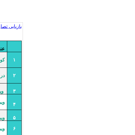
بازیابی تصاو
ردیف
عنا
۱
کووید-۱۹;
۲
درم
۳
وی
وی
۴
۵
وی
۶
وی