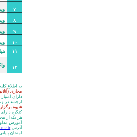
۷
ویر
۸
ویر
۹
ویر
۱۰
وی
۱۱
هپات
واک
۱۲
به اطلاع کلی
مجازی (آنلای
دارای امتیاز
ارجمند در وب
شیوه برگزار
هر یک از مح
آموزش مداوم
آدرس
rcme.ir
امتحان پایان