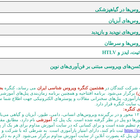
وس‌ها در گیاهپزشکی
وس‌های آبزیان
وس‌های نوپدید و بازپدید
روس‌ها و سرطان
یت، ایدز و HTLV
سن‌های ویروسی مبتنی بر فن‌آوری‌های نوین
ه شرکت کنندگان در
هشتمین کنگره ویروس شناسی ایران
می رساند، کنگره
بص
ن)
برگزار می‌شود. برنامه افتتاحیه و همچنین برنامه زمان‌بندی پنل‌های آموز
 بازآموزی، پنل‌های سخنرانی مقالات و پوسترهای الکترونیکی جهت اطلاع شما 
 سایت کنگره قرار دارد.
ی کنگره:
کنگره دارای ۱۲ محور و در برگیرنده ویروس‌های انسانی، دامی، طیور، آبزیان و گیاهی می‌
ورها دو پنل در نظر گرفته شده است. یک پنل که
آموزشی
نام دارد، مطابق مق
 تنظیم شده است و برای کسانی که در سایت آموزش مداوم برای هر یک از پنل
https://i
ثبت نام کنند، دارای امتیاز بازآموزی است. به شرطی که با شرکت و 
ی آن پنل که بصورت آنلاین از سایت آموزش مداوم برگزار می‌شود. لازم به ذک