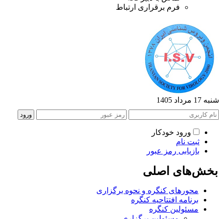
فرم برقراری ارتباط
1 مرداد 1405
ورود خودکار
ثبت نام
بازیابی رمز عبور
خش‌های اصلی
محورهای کنگره و نحوه برگزاری
برنامه افتتاحیه کنگره
مسئولین کنگره
مسئولین برگزاری