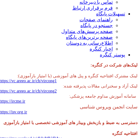
تماس با دبیرخانه
فرم برقراری ارتباط
تسهیلات پایگاه
راهنمای صفحات
جستجو در پایگاه
صفحه پرسش‌های متداول
صفحه برترین‌های پایگاه
اطلاع‌رسانی به دوستان
اخبار کنگره
پوستر کنگره
نک‌های شرکت در کنگره:
نک مشترک افتتاحیه کنگره و پنل های آموزشی (با امتیاز بازآموزی):
https://vc.areeo.ac.ir/ch/vircong1
نک آزاد و سخنرانی مقالات پذیرفته شده:
https://vc.areeo.ac.ir/ch/vircong2
مانه آموزش مداوم جامعه پزشکی:
https://ircme.ir
یت انجمن ویروس شناسی
https://isv.org.ir
ترسی به ضبط و بازبخش وبینار های آموزشی-تخصصی با امتیاز بازآموزی
تتاحیه کنگره