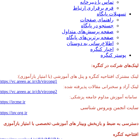
تماس با دبیرخانه
فرم برقراری ارتباط
تسهیلات پایگاه
راهنمای صفحات
جستجو در پایگاه
صفحه پرسش‌های متداول
صفحه برترین‌های پایگاه
اطلاع‌رسانی به دوستان
اخبار کنگره
پوستر کنگره
نک‌های شرکت در کنگره:
نک مشترک افتتاحیه کنگره و پنل های آموزشی (با امتیاز بازآموزی):
https://vc.areeo.ac.ir/ch/vircong1
نک آزاد و سخنرانی مقالات پذیرفته شده:
https://vc.areeo.ac.ir/ch/vircong2
مانه آموزش مداوم جامعه پزشکی:
https://ircme.ir
یت انجمن ویروس شناسی
https://isv.org.ir
ترسی به ضبط و بازبخش وبینار های آموزشی-تخصصی با امتیاز بازآموزی
تتاحیه کنگره