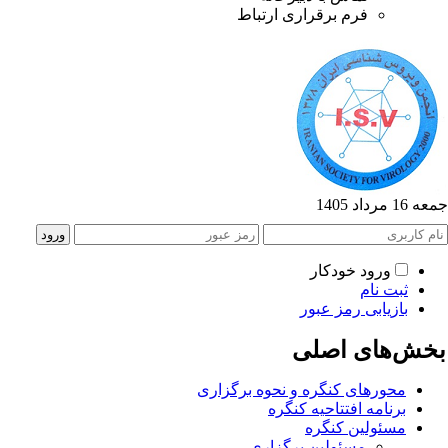
فرم برقراری ارتباط
1 مرداد 1405
ورود خودکار
ثبت نام
بازیابی رمز عبور
خش‌های اصلی
محورهای کنگره و نحوه برگزاری
برنامه افتتاحیه کنگره
مسئولین کنگره
مسئولین برگزاری